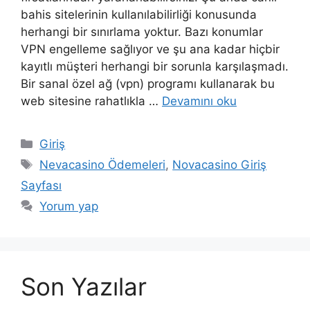
bahis sitelerinin kullanılabilirliği konusunda
herhangi bir sınırlama yoktur. Bazı konumlar
VPN engelleme sağlıyor ve şu ana kadar hiçbir
kayıtlı müşteri herhangi bir sorunla karşılaşmadı.
Bir sanal özel ağ (vpn) programı kullanarak bu
web sitesine rahatlıkla …
Devamını oku
Kategoriler
Giriş
Etiketler
Nevacasino Ödemeleri
,
Novacasino Giriş
Sayfası
Yorum yap
Son Yazılar