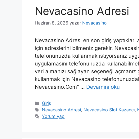
Nevacasino Adresi
Haziran 8, 2026
yazar
Nevacasino
Nevacasino Adresi en son giriş yaptıkları
için adreslerini bilmeniz gerekir. Nevacas
telefonunuzda kullanmak istiyorsanız uyg
uygulamasını telefonunuzda kullanabilmek 
veri almanızı sağlayan seçeneği açmanız
kullanmak için Nevacasino telefonunuzdak
Nevacasino.Com” …
Devamını oku
Kategoriler
Giriş
Etiketler
Nevacasino Adresi
,
Nevacasino Slot Kazancı
,
Yorum yap