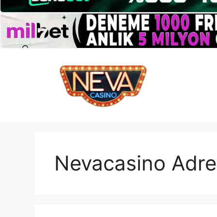
İçeriğe
atla
Nevacasino Adre