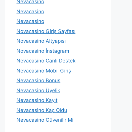
Nevacasino
Nevacasino
Nevacasino
Novacasino Giriş Sayfası
Novacasino Altyapısı
Novacasino İnstagram
Nevacasino Canlı Destek
Nevacasino Mobil Giriş
Nevacasino Bonus
Nevacasino Üyelik
Nevacasino Kayıt
Nevacasino Kaç Oldu
Nevacasino Güvenilir Mi