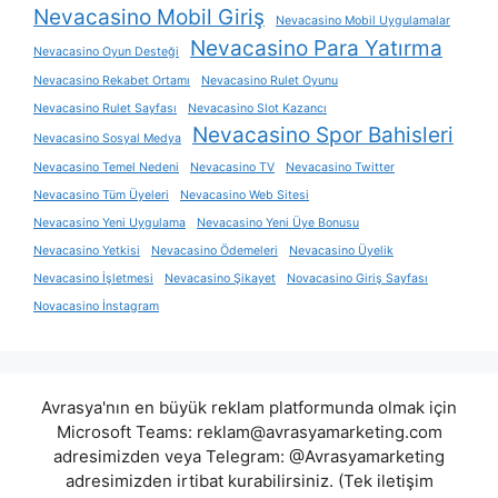
Nevacasino Mobil Giriş
Nevacasino Mobil Uygulamalar
Nevacasino Para Yatırma
Nevacasino Oyun Desteği
Nevacasino Rekabet Ortamı
Nevacasino Rulet Oyunu
Nevacasino Rulet Sayfası
Nevacasino Slot Kazancı
Nevacasino Spor Bahisleri
Nevacasino Sosyal Medya
Nevacasino Temel Nedeni
Nevacasino TV
Nevacasino Twitter
Nevacasino Tüm Üyeleri
Nevacasino Web Sitesi
Nevacasino Yeni Uygulama
Nevacasino Yeni Üye Bonusu
Nevacasino Yetkisi
Nevacasino Ödemeleri
Nevacasino Üyelik
Nevacasino İşletmesi
Nevacasino Şikayet
Novacasino Giriş Sayfası
Novacasino İnstagram
Avrasya'nın en büyük reklam platformunda olmak için
Microsoft Teams:
reklam@avrasyamarketing.com
adresimizden veya Telegram: @Avrasyamarketing
adresimizden irtibat kurabilirsiniz. (Tek iletişim