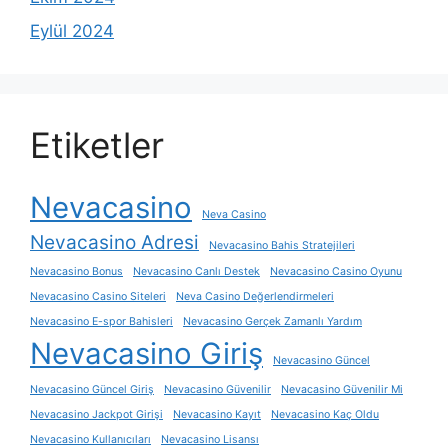
Eylül 2024
Etiketler
Nevacasino
Neva Casino
Nevacasino Adresi
Nevacasino Bahis Stratejileri
Nevacasino Bonus
Nevacasino Canlı Destek
Nevacasino Casino Oyunu
Nevacasino Casino Siteleri
Neva Casino Değerlendirmeleri
Nevacasino E-spor Bahisleri
Nevacasino Gerçek Zamanlı Yardım
Nevacasino Giriş
Nevacasino Güncel
Nevacasino Güncel Giriş
Nevacasino Güvenilir
Nevacasino Güvenilir Mi
Nevacasino Jackpot Girişi
Nevacasino Kayıt
Nevacasino Kaç Oldu
Nevacasino Kullanıcıları
Nevacasino Lisansı