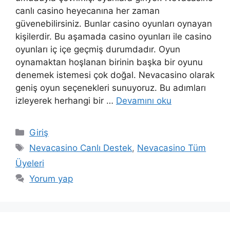
canlı casino heyecanına her zaman
güvenebilirsiniz. Bunlar casino oyunları oynayan
kişilerdir. Bu aşamada casino oyunları ile casino
oyunları iç içe geçmiş durumdadır. Oyun
oynamaktan hoşlanan birinin başka bir oyunu
denemek istemesi çok doğal. Nevacasino olarak
geniş oyun seçenekleri sunuyoruz. Bu adımları
izleyerek herhangi bir …
Devamını oku
Kategoriler
Giriş
Etiketler
Nevacasino Canlı Destek
,
Nevacasino Tüm
Üyeleri
Yorum yap