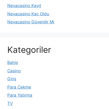
Nevacasino Kayıt
Nevacasino Kaç Oldu
Nevacasino Güvenilir Mi
Kategoriler
Bahis
Casino
Giriş
Para Çekme
Para Yatırma
TV