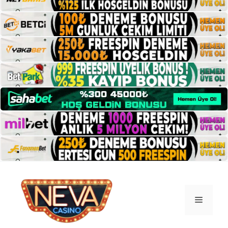
İçeriğe
atla
Menü