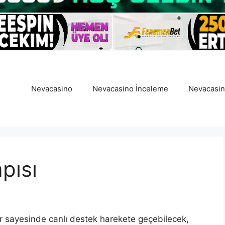
Nevacasino
Nevacasino İnceleme
Nevacasin
pısı
er sayesinde canlı destek harekete geçebilecek,