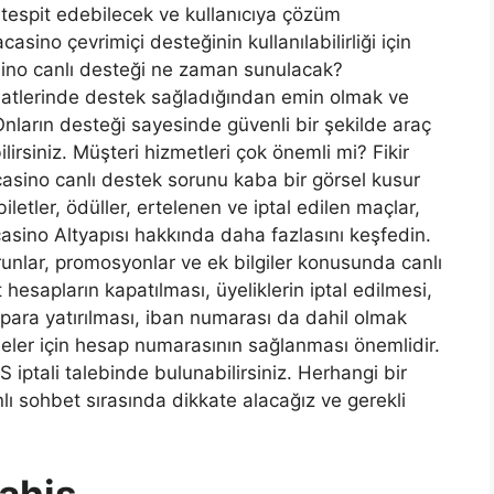
 tespit edebilecek ve kullanıcıya çözüm
casino çevrimiçi desteğinin kullanılabilirliği için
ino canlı desteği ne zaman sunulacak?
 saatlerinde destek sağladığından emin olmak ve
 Onların desteği sayesinde güvenli bir şekilde araç
lirsiniz. Müşteri hizmetleri çok önemli mi? Fikir
acasino canlı destek sorunu kaba bir görsel kusur
etler, ödüller, ertelenen ve iptal edilen maçlar,
casino Altyapısı hakkında daha fazlasını keşfedin.
sorunlar, promosyonlar ve ek bilgiler konusunda canlı
sapların kapatılması, üyeliklerin iptal edilmesi,
 para yatırılması, iban numarası da dahil olmak
meler için hesap numarasının sağlanması önemlidir.
iptali talebinde bulunabilirsiniz. Herhangi bir
nlı sohbet sırasında dikkate alacağız ve gerekli
ahis