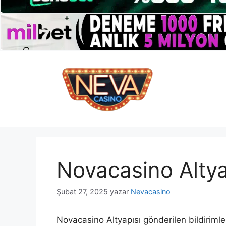
İçeriğe
atla
Novacasino Altya
Şubat 27, 2025
yazar
Nevacasino
Novacasino Altyapısı gönderilen bildiriml