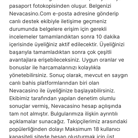
pasaport fotokopisinden oluşur. Belgenizi
Nevacasino.Com e-posta adresine gönderip
canlı destek ekibiyle iletişime geçmeniz
durumunda belgelere erişim için gerekli
incelemeler tamamlandıktan sonra 10 dakika
içerisinde üyeliğiniz aktif edilecektir. Üyeliğinizi
başarıyla tamamladıktan sonra çok çeşitli
avantajlara erişebileceksiniz. Uygun oranlar ve
bonuslar ile harcamalarınızı kolaylıkla
yönetebilirsiniz. Sonuç olarak, mevcut en saygın
canlı bahis platformlarından biri olan
Nevacasino ile üyeliğinize başlayabilirsiniz.
Ekibimiz tarafından yapılan denetim olumlu
sonuçlar vermiş, Nevacasino hesap açılışında
tam not almıştır. Bulgularımıza ilişkin ayrıntılı
açıklamalar sunacağız. Takipçilerimiz arasındaki
popülerliğinden dolayı Maksimum 18 kullanıcı
kapasiteli sitede hesap oluşturmak için üst