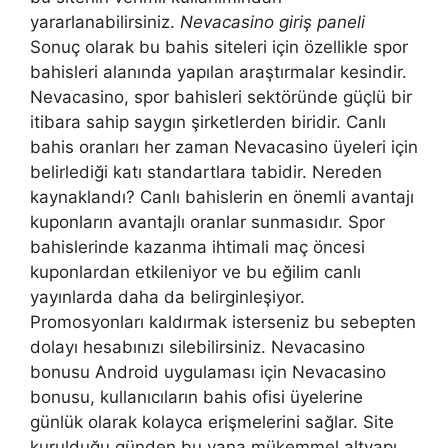
yararlanabilirsiniz.
Nevacasino giriş paneli
Sonuç olarak bu bahis siteleri için özellikle spor
bahisleri alanında yapılan araştırmalar kesindir.
Nevacasino, spor bahisleri sektöründe güçlü bir
itibara sahip saygın şirketlerden biridir. Canlı
bahis oranları her zaman Nevacasino üyeleri için
belirlediği katı standartlara tabidir. Nereden
kaynaklandı? Canlı bahislerin en önemli avantajı
kuponların avantajlı oranlar sunmasıdır. Spor
bahislerinde kazanma ihtimali maç öncesi
kuponlardan etkileniyor ve bu eğilim canlı
yayınlarda daha da belirginleşiyor.
Promosyonları kaldırmak isterseniz bu sebepten
dolayı hesabınızı silebilirsiniz. Nevacasino
bonusu Android uygulaması için Nevacasino
bonusu, kullanıcıların bahis ofisi üyelerine
günlük olarak kolayca erişmelerini sağlar. Site
kurulduğu günden bu yana mükemmel altyapı