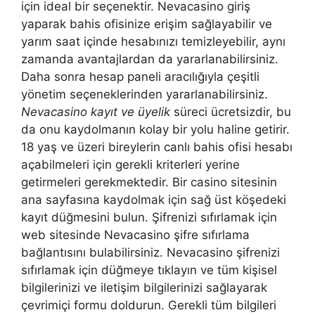
için ideal bir seçenektir. Nevacasino giriş
yaparak bahis ofisinize erişim sağlayabilir ve
yarım saat içinde hesabınızı temizleyebilir, aynı
zamanda avantajlardan da yararlanabilirsiniz.
Daha sonra hesap paneli aracılığıyla çeşitli
yönetim seçeneklerinden yararlanabilirsiniz.
Nevacasino kayıt ve üyelik
süreci ücretsizdir, bu
da onu kaydolmanın kolay bir yolu haline getirir.
18 yaş ve üzeri bireylerin canlı bahis ofisi hesabı
açabilmeleri için gerekli kriterleri yerine
getirmeleri gerekmektedir. Bir casino sitesinin
ana sayfasına kaydolmak için sağ üst köşedeki
kayıt düğmesini bulun. Şifrenizi sıfırlamak için
web sitesinde Nevacasino şifre sıfırlama
bağlantısını bulabilirsiniz. Nevacasino şifrenizi
sıfırlamak için düğmeye tıklayın ve tüm kişisel
bilgilerinizi ve iletişim bilgilerinizi sağlayarak
çevrimiçi formu doldurun. Gerekli tüm bilgileri