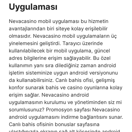
Uygulaması
Nevacasino mobil uygulaması bu hizmetin
avantajlarından biri siteye kolay erişilebilir
olmasıdır. Nevacasino mobil uygulamaların üç
yinelemesini geliştirdi. Tarayıcı üzerinde
kullanılabilecek bir mobil uygulama, güncel
adres bilgilerine erişim sağlayabilir. Bu özel
kullanımın yanı sıra dilediğiniz zaman android
işletim sisteminize uygun android versiyonunu
da kullanabilirsiniz. Canlı bahis ofisi, gelişmiş
konfor sunarak bahis ve casino oyunlarına kolay
erişim sağlar. Nevacasino android
uygulamasının kurulumu ve yönetiminden siz mi
sorumlusunuz? Promosyon sayfası Nevacasino
android uygulamasını indirme bağlantısını sunar.
Canlı bahis ofisinin bonuslar sayfasına
ulaştığınızda ekranın sağ alt köşesinde android