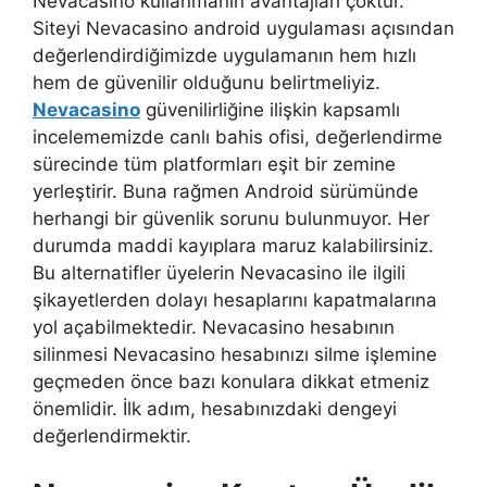
Nevacasino kullanmanın avantajları çoktur.
Siteyi Nevacasino android uygulaması açısından
değerlendirdiğimizde uygulamanın hem hızlı
hem de güvenilir olduğunu belirtmeliyiz.
Nevacasino
güvenilirliğine ilişkin kapsamlı
incelememizde canlı bahis ofisi, değerlendirme
sürecinde tüm platformları eşit bir zemine
yerleştirir. Buna rağmen Android sürümünde
herhangi bir güvenlik sorunu bulunmuyor. Her
durumda maddi kayıplara maruz kalabilirsiniz.
Bu alternatifler üyelerin Nevacasino ile ilgili
şikayetlerden dolayı hesaplarını kapatmalarına
yol açabilmektedir. Nevacasino hesabının
silinmesi Nevacasino hesabınızı silme işlemine
geçmeden önce bazı konulara dikkat etmeniz
önemlidir. İlk adım, hesabınızdaki dengeyi
değerlendirmektir.