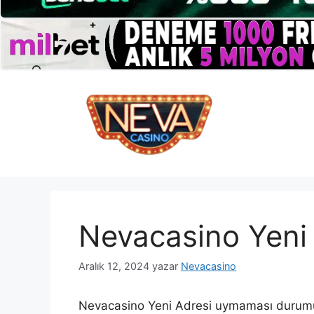
İçeriğe
atla
Nevacasino Yeni
Aralık 12, 2024
yazar
Nevacasino
Nevacasino Yeni Adresi uymaması durumun