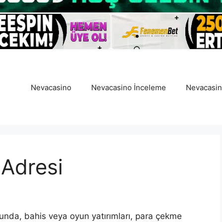
Nevacasino
Nevacasino İnceleme
Nevacasin
 Adresi
da, bahis veya oyun yatırımları, para çekme