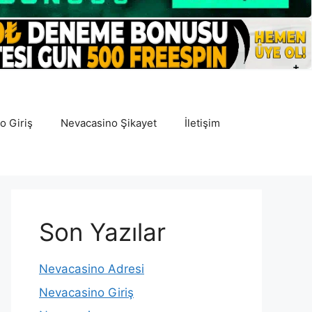
o Giriş
Nevacasino Şikayet
İletişim
Son Yazılar
Nevacasino Adresi
Nevacasino Giriş